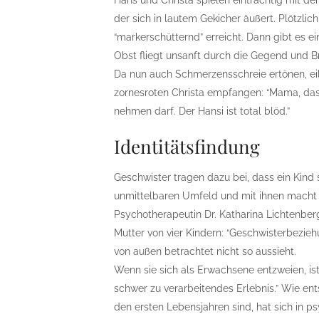
Hans und Christa spielen einträchtig mit d
der sich in lautem Gekicher äußert. Plötzlic
“markerschütternd” erreicht. Dann gibt es e
Obst fliegt unsanft durch die Gegend und Br
Da nun auch Schmerzensschreie ertönen, ei
zornesroten Christa empfangen: “Mama, das 
nehmen darf. Der Hansi ist total blöd.”
Identitätsfindung
Geschwister tragen dazu bei, dass ein Kind 
unmittelbaren Umfeld und mit ihnen macht 
Psychotherapeutin Dr. Katharina Lichtenberg
Mutter von vier Kindern: “Geschwisterbezie
von außen betrachtet nicht so aussieht.
Wenn sie sich als Erwachsene entzweien, ist
schwer zu verarbeitendes Erlebnis.” Wie en
den ersten Lebensjahren sind, hat sich in