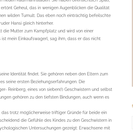
em neuen Kaufmannsladen. Sie haben offensichtlich Spaß,
h ertönt Geheul, das in wenigen Augenblicken die Qualität
inen wilden Tumult. Das eben noch einträchtig befeilschte
uder Hansi gleich hinterher.
lt die Mutter zum Kampfplatz und wird von einer
ist mein Einkaufswagerl, sag ihm, dass er das nicht
seine Identität findet. Sie gehören neben den Eltern zum
es seine ersten Beziehungserfahrungen. Die
er- Reinberg, eines von sieben(!) Geschwistern und selbst
hungen gehören zu den tiefsten Bindungen, auch wenn es
 das trotz möglicherweise triftiger Gründe für beide ein
tscheidend die Gefühle des Kindes zu den Geschwistern in
 psychologischen Untersuchungen gezeigt: Erwachsene mit