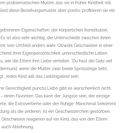
 problematischen Muster, das sie in früher Kindheit mit
nd diese Beziehungsmuster aber positiv, profitieren sie ein
geborenen Eigenschaften, der körperlichen Konstitution,
Es ist also sehr wichtig, die Unterschiede zwischen ihnen
mmt sein Umfeld anders wahr. Obwohl Geschwister in einer
chend ihrer Eigenpersönlichkeit unterschiedliche Leben.
wie die Eltern ihre Liebe verteilen. “Du hast die Gabi viel
Kindermund, wenn die Mutter zwar beide Sprösslinge liebt,
 Jedes Kind will das Lieblingskind sein.
he Gerechtigkeit puncto Liebe gibt es warscheinlich nicht.
– einen Favoriten. Das kann der Jüngste sein, der einzige
erte, die Extrovertierte oder der Ruhige. Manchmal bekommt
dung als die anderen. Ist ein Geschwisterchen gestorben,
 Geschwister reagieren auf ein Kind, das von den Eltern
er auch Ablehnung.