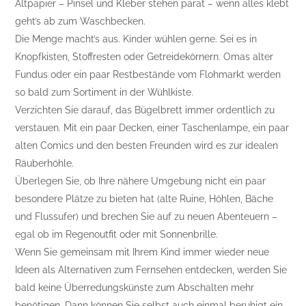
Altpapier – Pinsel und Kleber stehen parat – wenn alles klebt
geht’s ab zum Waschbecken.
Die Menge macht’s aus. Kinder wühlen gerne. Sei es in
Knopfkisten, Stoffresten oder Getreidekörnern. Omas alter
Fundus oder ein paar Restbestände vom Flohmarkt werden
so bald zum Sortiment in der Wühlkiste.
Verzichten Sie darauf, das Bügelbrett immer ordentlich zu
verstauen. Mit ein paar Decken, einer Taschenlampe, ein paar
alten Comics und den besten Freunden wird es zur idealen
Räuberhöhle.
Überlegen Sie, ob Ihre nähere Umgebung nicht ein paar
besondere Plätze zu bieten hat (alte Ruine, Höhlen, Bäche
und Flussufer) und brechen Sie auf zu neuen Abenteuern –
egal ob im Regenoutfit oder mit Sonnenbrille.
Wenn Sie gemeinsam mit Ihrem Kind immer wieder neue
Ideen als Alternativen zum Fernsehen entdecken, werden Sie
bald keine Überredungskünste zum Abschalten mehr
benötigen. Dann können Sie selbst auch einmal beruhigt ein