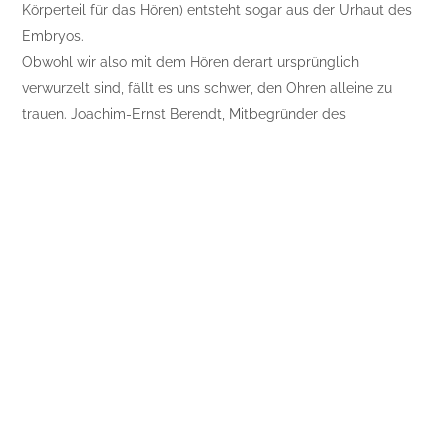
Körperteil für das Hören) entsteht sogar aus der Urhaut des
Embryos.
Obwohl wir also mit dem Hören derart ursprünglich
verwurzelt sind, fällt es uns schwer, den Ohren alleine zu
trauen. Joachim-Ernst Berendt, Mitbegründer des
Südwestfunks im Jahr 1945 und Autor des meistverkauften
Musikbuches der Welt (“Das Jazzbuch”) meint dazu: “Wir
sehen nur die Hälfte der Welt, wenn wir sie nur immer sehend
begreifen wollen.” Er beschreibt Lärm im Gegensatz zu Klang
und Sound als den hörbaren Abfall. Während sich alle unsere
Sinne im Schlaf “abschalten”, bleiben unsere Ohren immer
wach. Im Unterschied zum Sehen können wir nicht aufhören
zu hören.
Stille hat in unserem Alltag keinen Platz mehr. Mit
Ausnahmen von Meditationsseminaren, Schweigeminuten
oder den künstlerisch eingesetzten Pausen in Radiosendern
wie Ö1 begegnen wir der akustischen Leere kaum noch. Doch