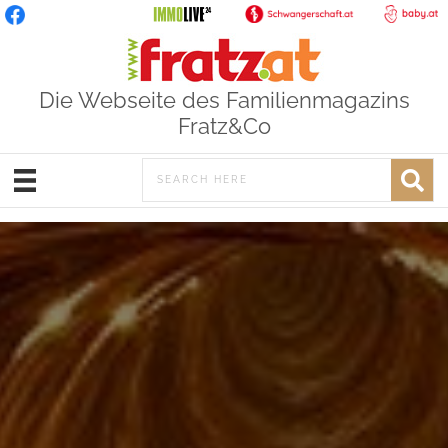
Die Webseite des Familienmagazins
Fratz&Co