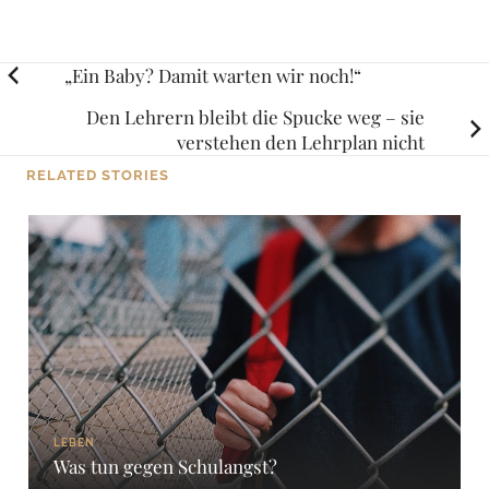
Posts
„Ein Baby? Damit warten wir noch!“
navigation
Den Lehrern bleibt die Spucke weg – sie
verstehen den Lehrplan nicht
RELATED STORIES
LEBEN
Was tun gegen Schulangst?