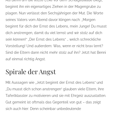
Als Benni um die letzte Ecke vor dem Schulgebäude biegt,
beginnt ihn ein eigenartiges Ziehen in der Magengrube zu
plagen. Nun verlässt den Sechsjährigen der Mut. Die Worte
seines Vaters vom Abend davor klingen nach: „Morgen
beginnt für dich der Ernst des Lebens, mein Junge! Du musst
dich anstrengen, damit du viel lernst und wir stolz auf dich
sein können!“ „Der Ernst des Lebens“ … welch schreckliche
Vorstellung! Und außerdem: Was, wenn er nicht brav lernt?
Sind die Eltern dann nicht mehr stolz auf ihn? Jetzt hat Benni
auf einmal richtig Angst.
Spirale der Angst
Mit Aussagen wie „Jetzt beginnt der Ernst des Lebens“ und
„Du musst dich schon anstrengen“ glauben viele Eltern, ihre
Taferlklassler zu motivieren und sie mit Ehrgeiz auszustatten.
Gut gemeint ist oftmals das Gegenteil von gut – das zeigt
sich auch hier: Denn scheinbar unbedeutende