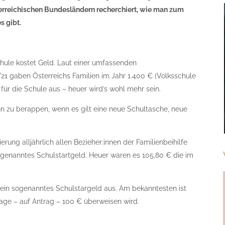
terreichischen Bundesländern recherchiert, wie man zum
s gibt.
Schule kostet Geld. Laut einer umfassenden
21 gaben Österreichs Familien im Jahr 1.400 € (Volksschule
 für die Schule aus – heuer wird’s wohl mehr sein.
inn zu berappen, wenn es gilt eine neue Schultasche, neue
ung alljährlich allen Bezieher:innen der Familienbeihilfe
ogenanntes Schulstartgeld. Heuer waren es 105,80 € die im
ein sogenanntes Schulstargeld aus. Am bekanntesten ist
Tage – auf Antrag – 100 € überweisen wird.