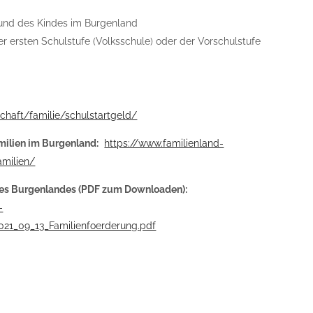
und des Kindes im Burgenland
r ersten Schulstufe (Volksschule) oder der Vorschulstufe
chaft/familie/schulstartgeld/
milien im Burgenland:
https://www.familienland-
amilien/
 des Burgenlandes (PDF zum Downloaden):
-
021_09_13_Familienfoerderung.pdf