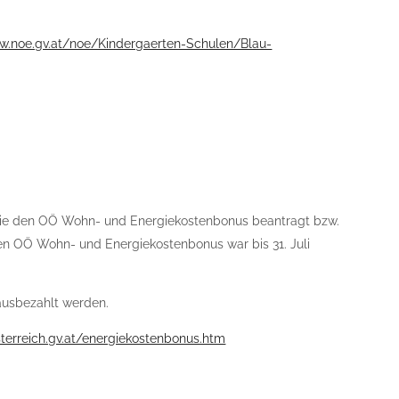
w.noe.gv.at/noe/Kindergaerten-Schulen/Blau-
 die den OÖ Wohn- und Energiekostenbonus beantragt bzw.
n OÖ Wohn- und Energiekostenbonus war bis 31. Juli
ausbezahlt werden.
terreich.gv.at/energiekostenbonus.htm