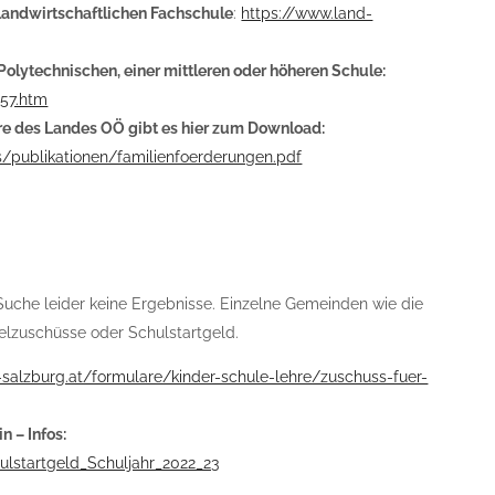
 landwirtschaftlichen Fachschule
:
https://www.land-
 Polytechnischen, einer mittleren oder höheren Schule:
957.htm
e des Landes OÖ gibt es hier zum Download:
es/publikationen/familienfoerderungen.pdf
Suche leider keine Ergebnisse. Einzelne Gemeinden wie die
elzuschüsse oder Schulstartgeld.
-salzburg.at/formulare/kinder-schule-lehre/zuschuss-fuer-
 – Infos:
ulstartgeld_Schuljahr_2022_23