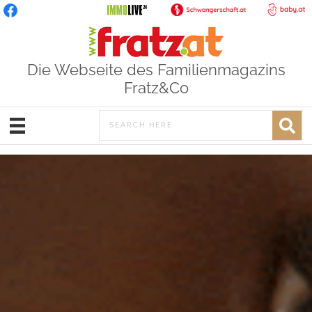
Die Webseite des Familienmagazins
Fratz&Co