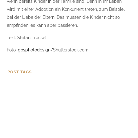
wenn bereits Kinder in der Familie sind. Denn in Ihr Leben
wird mit einer Adoption ein Konkurrent treten, zum Beispiel
bei der Liebe der Eltern. Das müssen die Kinder nicht so
empfinden, es kann aber passieren.
Text: Stefan Trockel
Foto:
gosphotodesign/
Shutterstock.com
POST TAGS
ADOPTION
ADOPTIVKIND
FÜRSORGEPFLICHT
KINDERWUNSCH
MEHRBELASTUNG
PERSÖNLICHE EIGENSCHAFTEN
PERSÖNLICHES UMFELD
PRÜFUNGSVERFAHREN