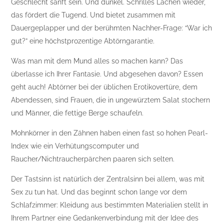
Geschlecht sanft sein. Und dunkel. Schrilles Lachen wieder,
das fördert die Tugend. Und bietet zusammen mit
Dauergeplapper und der berühmten Nachher-Frage: “War ich
gut?” eine höchstprozentige Abtörngarantie.
Was man mit dem Mund alles so machen kann? Das
überlasse ich Ihrer Fantasie. Und abgesehen davon? Essen
geht auch! Abtörner bei der üblichen Erotikovertüre, dem
Abendessen, sind Frauen, die in ungewürztem Salat stochern
und Männer, die fettige Berge schaufeln.
Mohnkörner in den Zähnen haben einen fast so hohen Pearl-
Index wie ein Verhütungscomputer und
Raucher/Nichtraucherpärchen paaren sich selten.
Der Tastsinn ist natürlich der Zentralsinn bei allem, was mit
Sex zu tun hat. Und das beginnt schon lange vor dem
Schlafzimmer: Kleidung aus bestimmten Materialien stellt in
Ihrem Partner eine Gedankenverbindung mit der Idee des