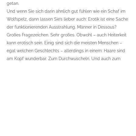
getan.
Und wenn Sie sich darin ähnlich gut fühlen wie ein Schaf im
Wolfspelz, dann lassen Sie’s lieber auch: Erotik ist eine Sache
der funktionierenden Ausstrahlung. Männer in Dessous?
Großes Fragezeichen. Sehr großes. Obwohl – auch Heiterkeit
kann erotisch sein. Einig sind sich die meisten Menschen –
egal welchen Geschlechts – allerdings in einem: Haare sind
am Kopf wunderbar. Zum Durchwuscheln. Und auch zum
gelegentlichen Reinkrallen.
Was den Rest des Körpers betrifft, da scheiden sich die
Geister: So ungefähr einer von zehn Männern findet haarige
Beine, Achseln und Bikinizonen rassig. Der Rest findet sich nur
ungern damit ab – und mit Haaren auf dem Busen, dem
Bauch oder in den Mundwinkeln schon gar nicht. Bei Männern
ist es nicht gar so schlimm.
Auch wenn die Haare am Rücken nicht direkt zum