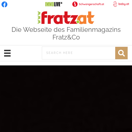
Die Webseite des Familienmagazins
Fratz&Co