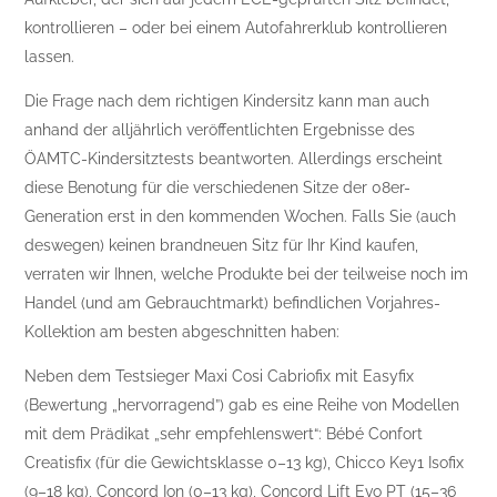
kontrollieren – oder bei einem Autofahrerklub kontrollieren
lassen.
Die Frage nach dem richtigen Kindersitz kann man auch
anhand der alljährlich veröffentlichten Ergebnisse des
ÖAMTC-Kindersitztests beantworten. Allerdings erscheint
diese Benotung für die verschiedenen Sitze der 08er-
Generation erst in den kommenden Wochen. Falls Sie (auch
deswegen) keinen brandneuen Sitz für Ihr Kind kaufen,
verraten wir Ihnen, welche Produkte bei der teilweise noch im
Handel (und am Gebrauchtmarkt) befindlichen Vorjahres-
Kollektion am besten abgeschnitten haben:
Neben dem Testsieger Maxi Cosi Cabriofix mit Easyfix
(Bewertung „hervorragend”) gab es eine Reihe von Modellen
mit dem Prädikat „sehr empfehlenswert“: Bébé Confort
Creatisfix (für die Gewichtsklasse 0–13 kg), Chicco Key1 Isofix
(9–18 kg), Concord Ion (0–13 kg), Concord Lift Evo PT (15–36