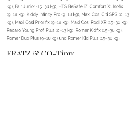
kg), Fair Junior (15–36 kg), HTS BeSafe iZi Comfort X1 Isofix
(9–18 kg), Kiddy Infinity Pro (9–18 kg), Maxi Cosi Citi SPS (0–13
kg), Maxi Cosi Priorifix (9–18 kg), Maxi Cosi Rodi XR (15–36 kg),
Recaro Young Profi Plus (0–13 kg), Römer Kidfix (15–36 kg),
Römer Duo Plus (9–18 kg) und Römer Kid Plus (15–36 kg).
FRATZ & CO-Tipp:
Passen Gewichtsklasse, Kindergröße und Gebrauchszustand
bei einem Modell aus dieser Auswahl zusammen, liegen Sie
in puncto Kindersicherheit auch heuer zumindest nicht ganz
falsch. Soweit lassen wir Kontinuität sogar beim Kindersitz
gelten.
Dr. Christian Jörg
Foto: lsantilli / Shutterstock.com
FRATZI TIPP: Hier mehr als 50 % Rabatt auf REISEN für