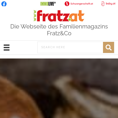
Die Webseite des Familienmagazins
Fratz&Co