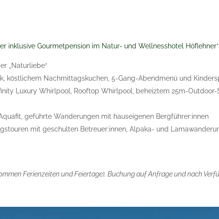
der inklusive Gourmetpension im Natur- und Wellnesshotel Höflehner
r „Naturliebe“
ück, köstlichem Nachmittagskuchen, 5-Gang-Abendmenü und Kindersp
finity Luxury Whirlpool, Rooftop Whirlpool, beheiztem 25m-Outdoo
quafit, geführte Wanderungen mit hauseigenen Bergführer:innen
stouren mit geschulten Betreuer:innen, Alpaka- und Lamawanderung
enommen Ferienzeiten und Feiertage). Buchung auf Anfrage und nach Verfüg