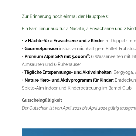
Zur Erinnerung noch einmal der Hauptpreis:
Ein Familienurlaub für 2 Nächte, 2 Erwachsene und 2 Kin
•
2 Nächte für 2 Erwachsene und 2 Kinder
im Doppelzimme
•
Gourmetpension
inklusive reichhaltigem Büffet-Frühst
•
Premium Alpin SPA mit 5.000m²:
6 Wasserwelten mit In
Almsaunen und 6 Ruhehäuser
•
Tägliche Entspannungs- und Aktiveinheiten:
Bergyoga, A
•
Nature Hero- und Aktivprogramm für Kinder:
Entdeckung
Spiele-Alm indoor und Kinderbetreuung im Bambi Club
Gutscheingültigkeit
Der Gutschein ist von April 2023 bis April 2024 gültig (ausg
Video-