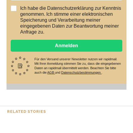
Ich habe die Datenschutzerklärung zur Kenntnis
genommen. Ich stimme einer elektronischen
Speicherung und Verarbeitung meiner
eingegebenen Daten zur Beantwortung meiner
Anfrage zu.
Anmelden
Für den Versand unserer Newsletter nutzen wir rapidmail.
Mit Ihrer Anmeldung stimmen Sie zu, dass die eingegebenen
Daten an rapidmail übermittelt werden. Beachten Sie bitte
auch die
AGB
und
Datenschutzbestimmungen
.
RELATED STORIES
TIPPS
Gesundes Raumklima