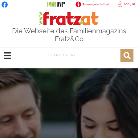
Die Webseite des Familienmagazins
Fratz&Co