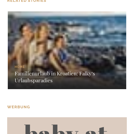
RELATED STORIES
HOME
Familienurlaub in Kroatien: Falky‘s
Urlaubsparadies
WERBUNG