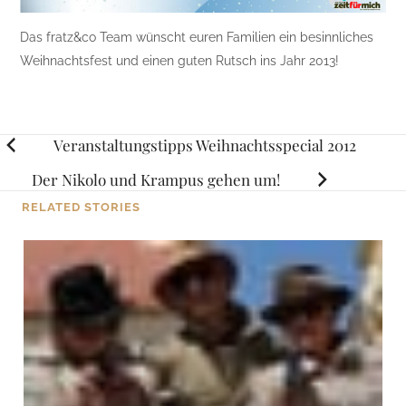
Das fratz&co Team wünscht euren Familien ein besinnliches
Weihnachtsfest und einen guten Rutsch ins Jahr 2013!
Posts
Veranstaltungstipps Weihnachtsspecial 2012
navigation
Der Nikolo und Krampus gehen um!
RELATED STORIES