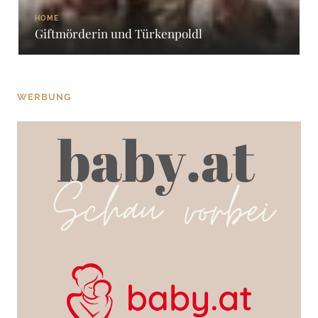
HOME
Giftmörderin und Türkenpoldl
WERBUNG