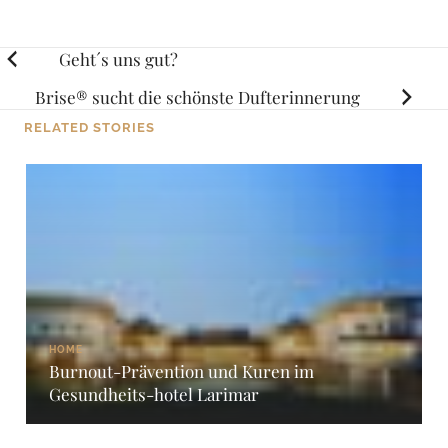
Posts
Geht´s uns gut?
navigation
Brise® sucht die schönste Dufterinnerung
RELATED STORIES
HOME
Burnout-Prävention und Kuren im
Gesundheits-hotel Larimar