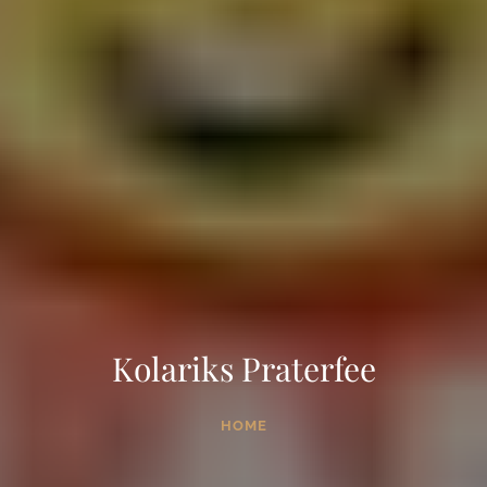
Kolariks Praterfee
HOME