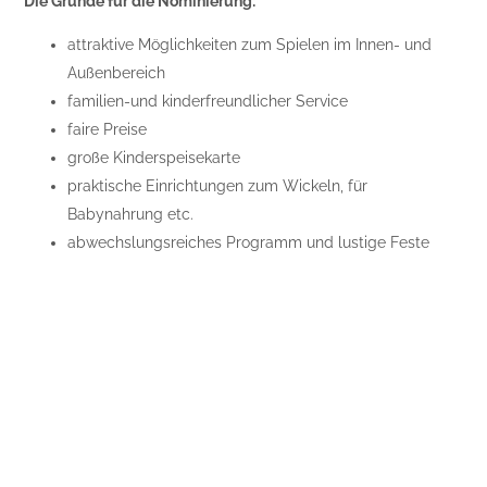
Die Gründe für die Nominierung:
attraktive Möglichkeiten zum Spielen im Innen- und
Außenbereich
familien-und kinderfreundlicher Service
faire Preise
große Kinderspeisekarte
praktische Einrichtungen zum Wickeln, für
Babynahrung etc.
abwechslungsreiches Programm und lustige Feste
(auch private Kinderpartys)
Spiel und Spaß für Kinder bei jedem Wetter
Kinder werden freundlich behandelt und wichtig
genommen
kolarik.at
Fotocredit:Kolarik