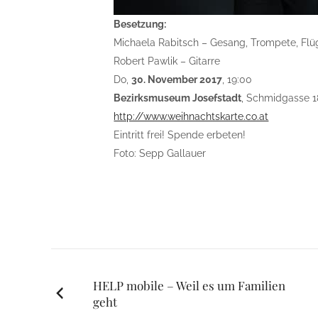
Besetzung:
Michaela Rabitsch – Gesang, Trompete, Fl
Robert Pawlik – Gitarre
Do,
30. November 2017
, 19:00
Bezirksmuseum Josefstadt
, Schmidgasse 1
http://www.weihnachtskarte.co.at
Eintritt frei! Spende erbeten!
Foto: Sepp Gallauer
Posts
HELP mobile – Weil es um Familien
geht
navigation