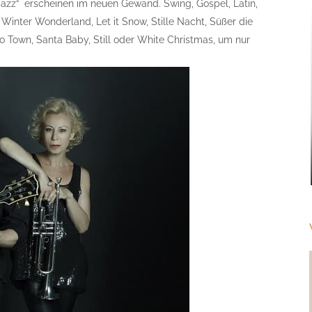
 Jazz“ erscheinen im neuen Gewand. Swing, Gospel, Latin,
Winter Wonderland, Let it Snow, Stille Nacht, Süßer die
o Town, Santa Baby, Still oder White Christmas, um nur