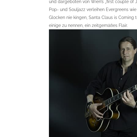
und dargeboten von Wien’s „first couple of
Pop- und Souljazz verleihen Evergreens wie 
Glocken nie kingen, Santa Claus is Coming t
einige zu nennen, ein zeitgemäßes Flair.