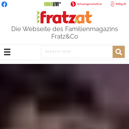
Die Webseite des Familienmagazins
Fratz&Co