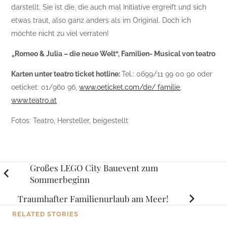
darstellt. Sie ist die, die auch mal Initiative ergreift und sich
etwas traut, also ganz anders als im Original. Doch ich
möchte nicht zu viel verraten!
„Romeo & Julia – die neue Welt“, Familien- Musical von teatro
Karten unter teatro ticket hotline:
Tel.: 0699/11 99 00 90 oder
oeticket: 01/960 96,
www.oeticket.com/de/ familie
,
www.teatro.at
Fotos: Teatro, Hersteller, beigestellt
Posts
Großes LEGO City Bauevent zum
Sommerbeginn
navigation
Traumhafter Familienurlaub am Meer!
RELATED STORIES