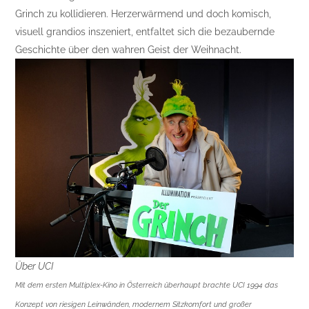
Grinch zu kollidieren. Herzerwärmend und doch komisch,
visuell grandios inszeniert, entfaltet sich die bezaubernde
Geschichte über den wahren Geist der Weihnacht.
Über UCI
Mit dem ersten Multiplex-Kino in Österreich überhaupt brachte UCI 1994 das
Konzept von riesigen Leinwänden, modernem Sitzkomfort und großer