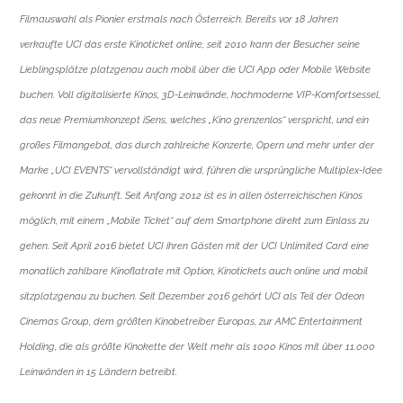
Filmauswahl als Pionier erstmals nach Österreich. Bereits vor 18 Jahren
verkaufte UCI das erste Kinoticket online, seit 2010 kann der Besucher seine
Lieblingsplätze platzgenau auch mobil über die UCI App oder Mobile Website
buchen. Voll digitalisierte Kinos, 3D-Leinwände, hochmoderne VIP-Komfortsessel,
das neue Premiumkonzept iSens, welches „Kino grenzenlos“ verspricht, und ein
großes Filmangebot, das durch zahlreiche Konzerte, Opern und mehr unter der
Marke „UCI EVENTS“ vervollständigt wird, führen die ursprüngliche Multiplex-Idee
gekonnt in die Zukunft. Seit Anfang 2012 ist es in allen österreichischen Kinos
möglich, mit einem „Mobile Ticket“ auf dem Smartphone direkt zum Einlass zu
gehen. Seit April 2016 bietet UCI ihren Gästen mit der UCI Unlimited Card eine
monatlich zahlbare Kinoflatrate mit Option, Kinotickets auch online und mobil
sitzplatzgenau zu buchen. Seit Dezember 2016 gehört UCI als Teil der Odeon
Cinemas Group, dem größten Kinobetreiber Europas, zur AMC Entertainment
Holding, die als größte Kinokette der Welt mehr als 1000 Kinos mit über 11.000
Leinwänden in 15 Ländern betreibt.