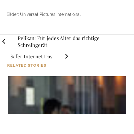
Bilder: Universal Pictures International
Posts
Pelikan: Für jedes Alter das richtige
Schreibgerät
navigation
Safer Internet Day
RELATED STORIES