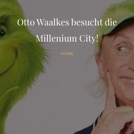
Otto Waalkes besucht die
Millenium City!
HOME