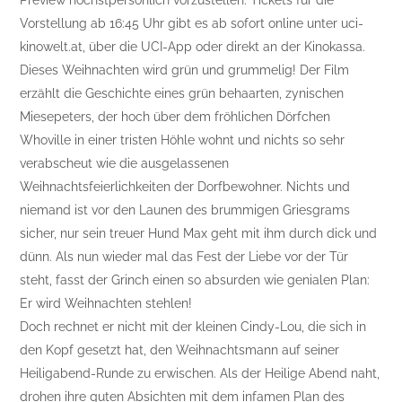
Preview höchstpersönlich vorzustellen. Tickets für die
Vorstellung ab 16:45 Uhr gibt es ab sofort online unter uci-
kinowelt.at, über die UCI-App oder direkt an der Kinokassa.
Dieses Weihnachten wird grün und grummelig! Der Film
erzählt die Geschichte eines grün behaarten, zynischen
Miesepeters, der hoch über dem fröhlichen Dörfchen
Whoville in einer tristen Höhle wohnt und nichts so sehr
verabscheut wie die ausgelassenen
Weihnachtsfeierlichkeiten der Dorfbewohner. Nichts und
niemand ist vor den Launen des brummigen Griesgrams
sicher, nur sein treuer Hund Max geht mit ihm durch dick und
dünn. Als nun wieder mal das Fest der Liebe vor der Tür
steht, fasst der Grinch einen so absurden wie genialen Plan:
Er wird Weihnachten stehlen!
Doch rechnet er nicht mit der kleinen Cindy-Lou, die sich in
den Kopf gesetzt hat, den Weihnachtsmann auf seiner
Heiligabend-Runde zu erwischen. Als der Heilige Abend naht,
drohen ihre guten Absichten mit dem infamen Plan des