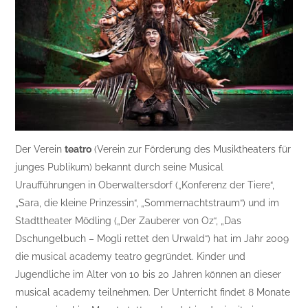
Der Verein
teatro
(Verein zur Förderung des Musiktheaters für
junges Publikum) bekannt durch seine Musical
Uraufführungen in Oberwaltersdorf („Konferenz der Tiere“,
„Sara, die kleine Prinzessin“, „Sommernachtstraum“) und im
Stadttheater Mödling („Der Zauberer von Oz“, „Das
Dschungelbuch – Mogli rettet den Urwald“) hat im Jahr 2009
die musical academy teatro gegründet. Kinder und
Jugendliche im Alter von 10 bis 20 Jahren können an dieser
musical academy teilnehmen. Der Unterricht findet 8 Monate