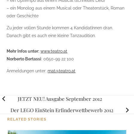
– ein Uptempo aus einem Musical (schnelles Lied)
– ein Monolog aus einem Musical oder Theaterstück, Roman
oder Geschichte
Zu jeder vollen Stunde kommen 4 KandidatInnen dran.
Danach gibt es auch eine kleine Tanzaudition.
Mehr Infos unter:
www.teatro.at
Norberto Bertassi
: 0650-99 22 100
Anmeldungen unter:
mat@teatro.at
Posts
JETZT NEU! Ausgabe September 2012
navigation
Der LEGO EinStein Erfinderwettbewerb 2012
RELATED STORIES