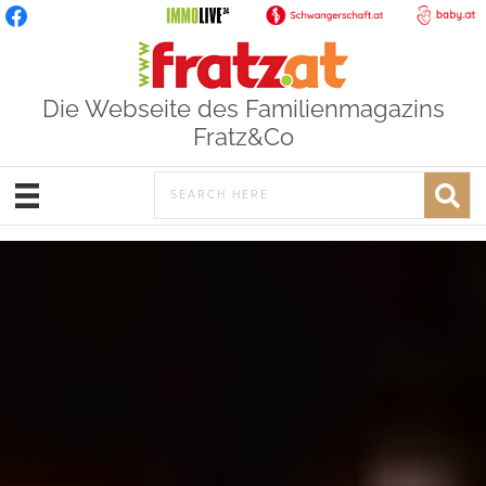
Die Webseite des Familienmagazins
Fratz&Co