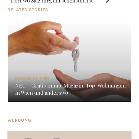
navigation
Dort wo Salzburg am schönsten ist
RELATED STORIES
IMMOBILIEN, TIPPS
NEU – Gratis Immo-Magazin: Top-Wohnungen
in Wien und anderswo
WERBUNG