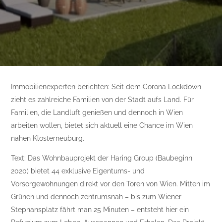
Immobilienexperten berichten: Seit dem Corona Lockdown
zieht es zahlreiche Familien von der Stadt aufs Land. Für
Familien, die Landluft genießen und dennoch in Wien
arbeiten wollen, bietet sich aktuell eine Chance im Wien
nahen Klosterneuburg.
Text: Das Wohnbauprojekt der Haring Group (Baubeginn
2020) bietet 44 exklusive Eigentums- und
Vorsorgewohnungen direkt vor den Toren von Wien. Mitten im
Grünen und dennoch zentrumsnah – bis zum Wiener
Stephansplatz fährt man 25 Minuten – entsteht hier ein