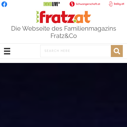
Die Webseite des Familienmagazins
Fratz&Co