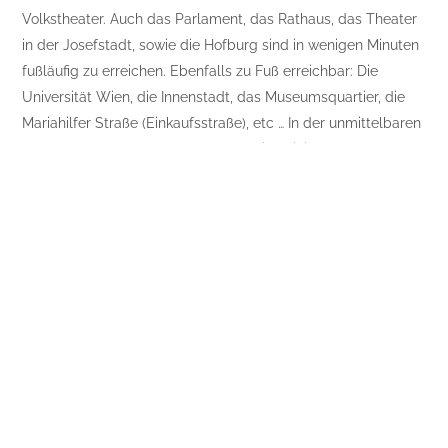
Volkstheater. Auch das Parlament, das Rathaus, das Theater
in der Josefstadt, sowie die Hofburg sind in wenigen Minuten
fußläufig zu erreichen. Ebenfalls zu Fuß erreichbar: Die
Universität Wien, die Innenstadt, das Museumsquartier, die
Mariahilfer Straße (Einkaufsstraße), etc … In der unmittelbaren
Umgebung der Wohnung befinden sich einige Supermärkte,
Gastronomie (durchaus mit hoher Google Bewertung) und
viele Geschäfte für den Alltag.
Wohnung mit 4 Zimmern und Nebenräumen.
111,03 Quadratmeter in 1080 Wien.
Die perfekte Wohnung für Anleger
Das Projekt in 1220 Wien besteht aus 29 freifinanzierten
Neubau-Eigentumswohnungen in Größen zwischen 37 und 69