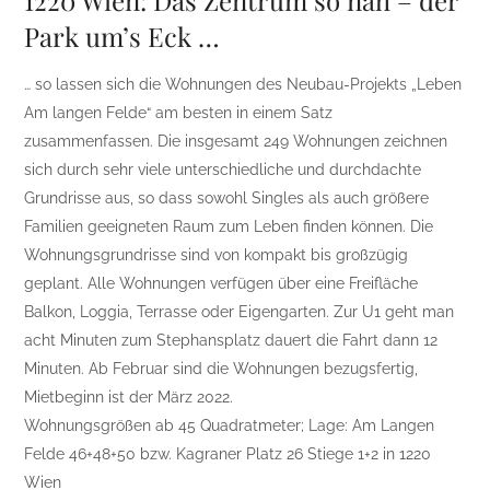
1220 Wien: Das Zentrum so nah – der
Park um’s Eck …
… so lassen sich die Wohnungen des Neubau-Projekts „Leben
Am langen Felde“ am besten in einem Satz
zusammenfassen. Die insgesamt 249 Wohnungen zeichnen
sich durch sehr viele unterschiedliche und durchdachte
Grundrisse aus, so dass sowohl Singles als auch größere
Familien geeigneten Raum zum Leben finden können. Die
Wohnungsgrundrisse sind von kompakt bis großzügig
geplant. Alle Wohnungen verfügen über eine Freifläche
Balkon, Loggia, Terrasse oder Eigengarten. Zur U1 geht man
acht Minuten zum Stephansplatz dauert die Fahrt dann 12
Minuten. Ab Februar sind die Wohnungen bezugsfertig,
Mietbeginn ist der März 2022.
Wohnungsgrößen ab 45 Quadratmeter; Lage: Am Langen
Felde 46+48+50 bzw. Kagraner Platz 26 Stiege 1+2 in 1220
Wien