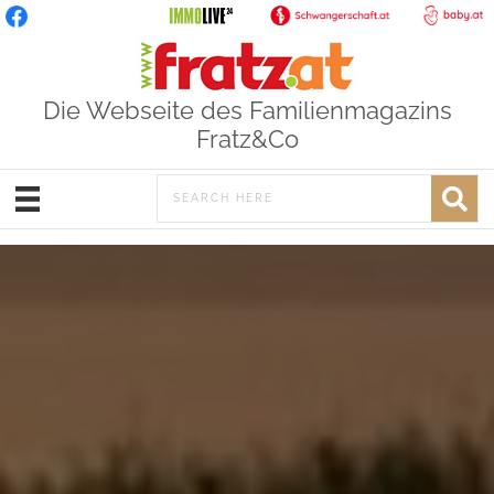
Die Webseite des Familienmagazins
Fratz&Co