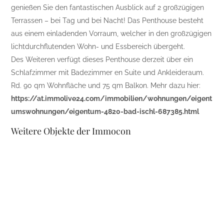
genießen Sie den fantastischen Ausblick auf 2 großzügigen
Terrassen – bei Tag und bei Nacht! Das Penthouse besteht
aus einem einladenden Vorraum, welcher in den großzügigen
lichtdurchflutenden Wohn- und Essbereich übergeht.
Des Weiteren verfügt dieses Penthouse derzeit über ein
Schlafzimmer mit Badezimmer en Suite und Ankleideraum.
Rd. 90 qm Wohnfläche und 75 qm Balkon. Mehr dazu hier:
https://at.immolive24.com/immobilien/wohnungen/eigent
umswohnungen/eigentum-4820-bad-ischl-687385.html
Weitere Objekte der Immocon
Immobilienconsulting, u.a. Appartements im
Greenville (Kematen an der Krems) finden Sie
hier:
https://at.immolive24.com/makler/immocon.html