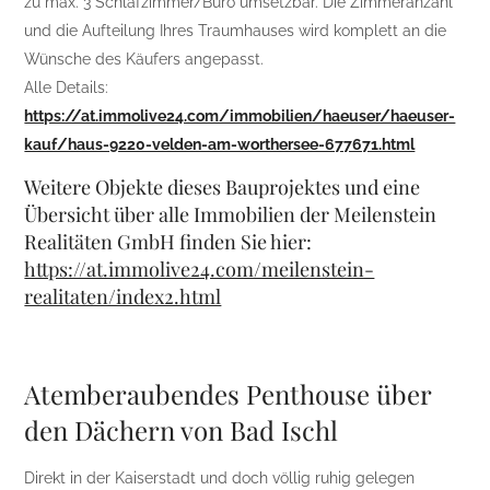
zu max. 3 Schlafzimmer/Büro umsetzbar. Die Zimmeranzahl
und die Aufteilung Ihres Traumhauses wird komplett an die
Wünsche des Käufers angepasst.
Alle Details:
https://at.immolive24.com/immobilien/haeuser/haeuser-
kauf/haus-9220-velden-am-worthersee-677671.html
Weitere Objekte dieses Bauprojektes und eine
Übersicht über alle Immobilien der Meilenstein
Realitäten GmbH finden Sie hier:
https://at.immolive24.com/meilenstein-
realitaten/index2.html
Atemberaubendes Penthouse über
den Dächern von Bad Ischl
Direkt in der Kaiserstadt und doch völlig ruhig gelegen