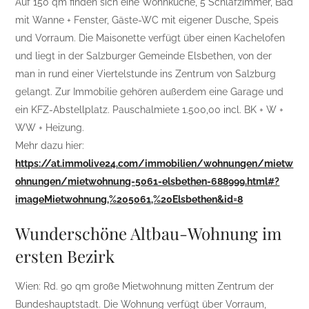
Auf 150 qm finden sich eine Wohnküche, 5 Schlafzimmer, Bad
mit Wanne + Fenster, Gäste-WC mit eigener Dusche, Speis
und Vorraum. Die Maisonette verfügt über einen Kachelofen
und liegt in der Salzburger Gemeinde Elsbethen, von der
man in rund einer Viertelstunde ins Zentrum von Salzburg
gelangt. Zur Immobilie gehören außerdem eine Garage und
ein KFZ-Abstellplatz. Pauschalmiete 1.500,00 incl. BK + W +
WW + Heizung.
Mehr dazu hier:
https://at.immolive24.com/immobilien/wohnungen/mietw
ohnungen/mietwohnung-5061-elsbethen-688999.html#?
imageMietwohnung,%205061,%20Elsbethen&id=8
Wunderschöne Altbau-Wohnung im
ersten Bezirk
Wien: Rd. 90 qm große Mietwohnung mitten Zentrum der
Bundeshauptstadt. Die Wohnung verfügt über Vorraum,