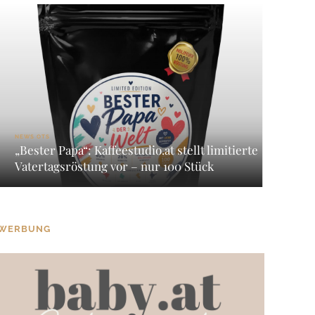
NEWS OTS
„Bester Papa“: Kaffeestudio.at stellt limitierte
Vatertagsröstung vor – nur 100 Stück
WERBUNG