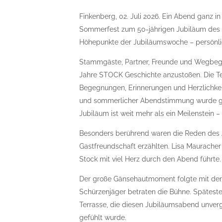
Finkenberg, 02. Juli 2026. Ein Abend ganz i
Sommerfest zum 50-jährigen Jubiläum des 
Höhepunkte der Jubiläumswoche – persönlic
Stammgäste, Partner, Freunde und Wegbegl
Jahre STOCK Geschichte anzustoßen. Die Ter
Begegnungen, Erinnerungen und Herzlichkeit
und sommerlicher Abendstimmung wurde gela
Jubiläum ist weit mehr als ein Meilenstein –
Besonders berührend waren die Reden des 
Gastfreundschaft erzählten. Lisa Mauracher
Stock mit viel Herz durch den Abend führte.
Der große Gänsehautmoment folgte mit der 
Schürzenjäger betraten die Bühne. Späteste
Terrasse, die diesen Jubiläumsabend unverg
gefühlt wurde.