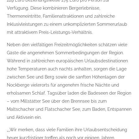
229 Euro beziehungsweise 275 Euro pro Person zur
Verfügung. Diese kombinieren Bergerlebnisse,
Thermeneintritte, Familienattraktionen und zahlreiche
Inklusivleistungen zu einem unkomplizierten Sommerurlaub
mit attraktivem Preis-Leistungs-Verhältnis.
Neben den vielfältigen Freizeitmöglichkeiten schätzen viele
Gäste die angenehmen Sommerbedingungen der Region.
Während in zahlreichen europäischen Urlaubsdestinationen
hohe Temperaturen auch nachts anhalten, sorgen die Lage
zwischen See und Berg sowie die sanften Höhenlagen der
Nockberge vielerorts für angenehm frische Nächte und
erholsamen Schlaf. Tagsüber laden die Badeseen der Region
– vom Millstätter See über den Brennsee bis zum
Maltschacher und Flatschacher See, zum Baden, Entspannen
und Aktivsein ein.
„
Wir merken, dass viele Familien ihre Urlaubsentscheidung
heuer kurzfristiger treffen als noch vor einigen Jahren.