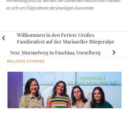
Anmerkung fratz.at: Bei den hier stehenden Nachrichten handelt
es sich um Originaltexte der jeweiligen Aussender.
Posts
Willkommen in den Ferien: Großes
Familienfest auf der Mariazeller Bürgeralpe
navigation
Neu: Murmelweg in Faschina, Vorarlberg
RELATED STORIES