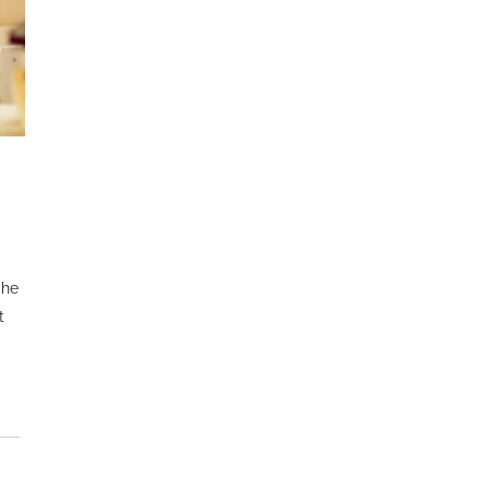
che
t