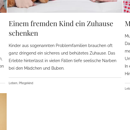
Einem fremden Kind ein Zuhause
M
schenken
Mu
Da
Kinder aus sogenannten Problemfamilien brauchen oft
me
ganz dringend ein sicheres und behütetes Zuhause. Das
n,
Un
Erlebte hinterlässt in vielen Fällen tiefe seelische Narben
en
In
bei den Mädchen und Buben.
Hi
Leben, Pflegekind
Le