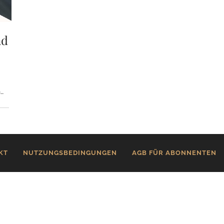
nd
…
KT
NUTZUNGSBEDINGUNGEN
AGB FÜR ABONNENTEN