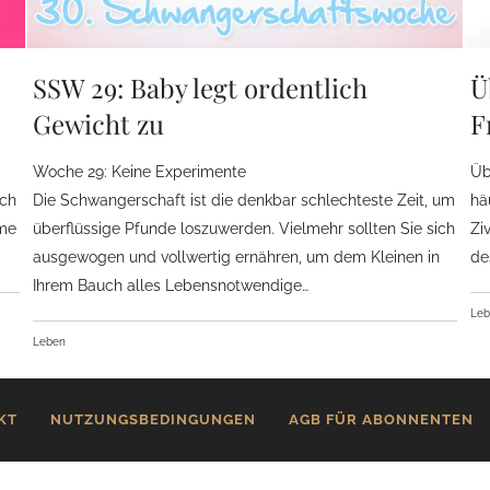
SSW 29: Baby legt ordentlich
Ü
Gewicht zu
F
Woche 29: Keine Experimente
Üb
ich
Die Schwangerschaft ist die denkbar schlechteste Zeit, um
hä
ome
überflüssige Pfunde loszuwerden. Vielmehr sollten Sie sich
Zi
ausgewogen und vollwertig ernähren, um dem Kleinen in
de
Ihrem Bauch alles Lebensnotwendige…
Le
Leben
KT
NUTZUNGSBEDINGUNGEN
AGB FÜR ABONNENTEN