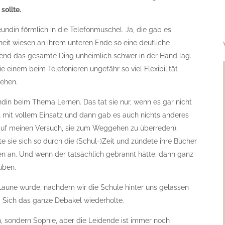
sollte.
reundin förmlich in die Telefonmuschel. Ja, die gab es
heit wiesen an ihrem unteren Ende so eine deutliche
rend das gesamte Ding unheimlich schwer in der Hand lag.
e einem beim Telefonieren ungefähr so viel Flexibilität
Gehen.
in beim Thema Lernen. Das tat sie nur, wenn es gar nicht
 mit vollem Einsatz und dann gab es auch nichts anderes
rt auf meinen Versuch, sie zum Weggehen zu überreden).
sie sich so durch die (Schul-)Zeit und zündete ihre Bücher
en an. Und wenn der tatsächlich gebrannt hätte, dann ganz
uben.
e Laune wurde, nachdem wir die Schule hinter uns gelassen
ig. Sich das ganze Debakel wiederholte.
th, sondern Sophie, aber die Leidende ist immer noch