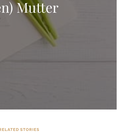
en) Mutter
RELATED STORIES
BLOG
Das ging ja wiedermal schnell…