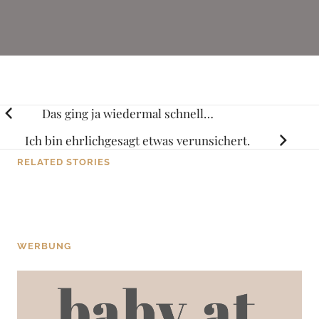
Posts
Das ging ja wiedermal schnell…
navigation
Ich bin ehrlichgesagt etwas verunsichert.
BLOG
RELATED STORIES
Habe ich eigentlich schon erwähnt, dass ich eine
ziemlich eigenartige Schwägerin habe?
WERBUNG