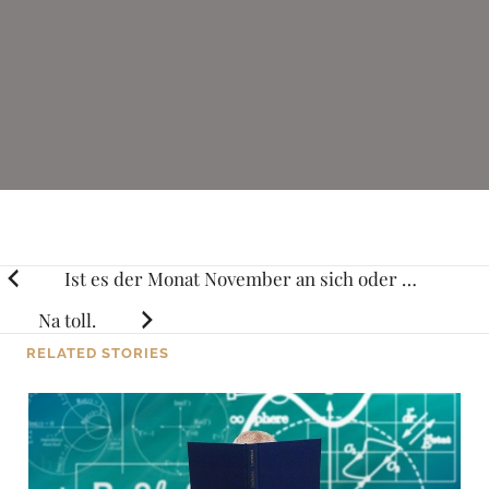
Posts
Ist es der Monat November an sich oder …
navigation
Na toll.
RELATED STORIES