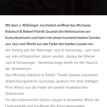
Mit dem 2. Währinger Jazzherbst eröffnet das Michaela
Rabitsch & Robert Pawlik Quartet die Herbstsaison am
Kutschkermarkt und heizt mit einem kochend heißen Gumbo
aus Jazz und World aus der Feder der beiden Leader ein.
Am Anfang war der Währinger Jazz & Genusstag – und nach
vier sehr erfolgreichen Jahren wurden daraus die Wiener
Jazz & Genusstage – Bezirksjazztage direkt vor der Haustür
der WienerInnen .
Das Michaela Rabitsch & Robert Pawlik Quartet präsentiert
abwechslungsreiche Jazzsongs, gewürzt mit einer kräftigen
Prise World, aus der Feder der beiden musikalischen
Globetrotter.
Für den kulinarischen Genuss sorgen in bewährter Weise die
Gastronomen und Kaufleute des Kutschkermarktes.