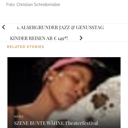
Foto: Christian Schreibmüller
Posts
1. ALSERGRUNDER JAZZ & GENUSSTAG
navigation
KINDER REISEN AB € 149*!
RELATED STORIES
HOME
SZENE BUNTE WÄHNE Theaterfestival