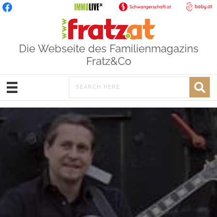
Die Webseite des Familienmagazins
Fratz&Co