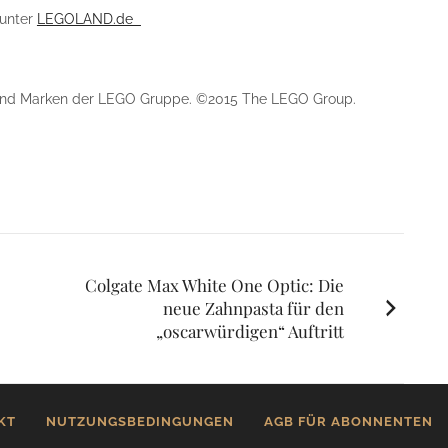
 unter
LEGOLAND.de
nd Marken der LEGO Gruppe. ©2015 The LEGO Group.
Colgate Max White One Optic: Die
neue Zahnpasta für den
„oscarwürdigen“ Auftritt
KT
NUTZUNGSBEDINGUNGEN
AGB FÜR ABONNENTEN