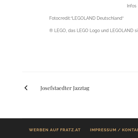
Infos
Fotocredit:“LEGOLAND Deutschland“
® LEGO, das LEGO Logo und LEGOLAND si
Posts
Josefstaedter Jazztag
navigation
WERBEN AUF FRATZ.AT
IMPRESSUM / KONTA