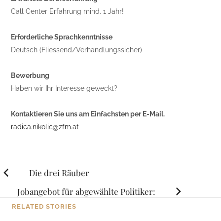
Call Center Erfahrung mind. 1 Jahr!
Erforderliche Sprachkenntnisse
Deutsch (Fliessend/Verhandlungssicher)
Bewerbung
Haben wir Ihr Interesse geweckt?
Kontaktieren Sie uns am Einfachsten per E-Mail.
radica.nikolic@zfm.at
Posts
Die drei Räuber
navigation
Jobangebot für abgewählte Politiker:
RELATED STORIES
HOME
Urlaub mit Bauch