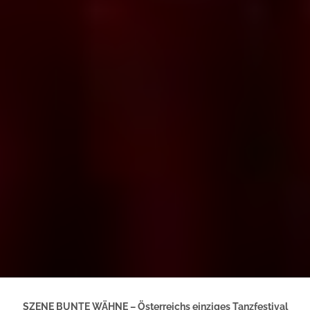
SZENE BUNTE WÄHNE – Österreichs einziges Tanzfestival