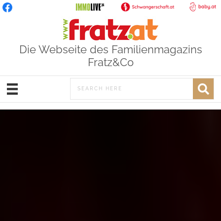
Die Webseite des Familienmagazins
Fratz&Co