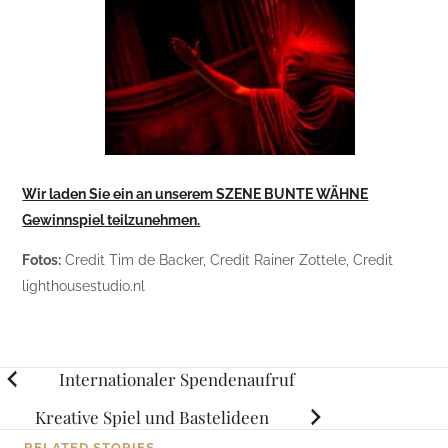
Wir laden Sie ein an unserem SZENE BUNTE WÄHNE
Gewinnspiel teilzunehmen.
Fotos:
Credit Tim de Backer, Credit Rainer Zottele, Credit
lighthousestudio.nl
Posts
Internationaler Spendenaufruf
navigation
Kreative Spiel und Bastelideen
RELATED STORIES