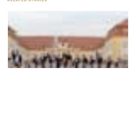
HOME
Zum 6. Mal heißt es „Alles Walzer“ auf Schloss
Hof
WERBUNG