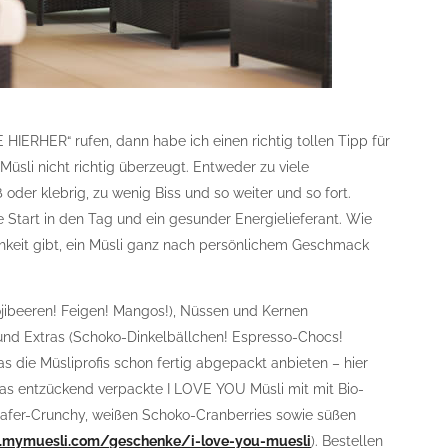
HIERHER“ rufen, dann habe ich einen richtig tollen Tipp für
Müsli nicht richtig überzeugt. Entweder zu viele
oder klebrig, zu wenig Biss und so weiter und so fort.
le Start in den Tag und ein gesunder Energielieferant. Wie
chkeit gibt, ein Müsli ganz nach persönlichem Geschmack
jibeeren! Feigen! Mangos!), Nüssen und Kernen
 und Extras (Schoko-Dinkelbällchen! Espresso-Chocs!
s die Müsliprofis schon fertig abgepackt anbieten – hier
das entzückend verpackte I LOVE YOU Müsli mit mit Bio-
afer-Crunchy, weißen Schoko-Cranberries sowie süßen
.mymuesli.com/geschenke/i-love-you-muesli
). Bestellen