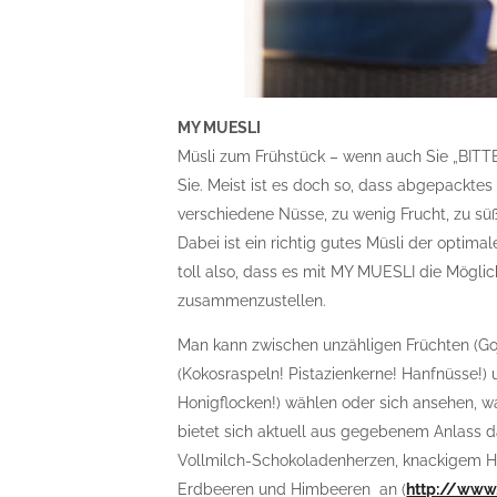
MY MUESLI
Müsli zum Frühstück – wenn auch Sie „BITTE 
Sie. Meist ist es doch so, dass abgepacktes 
verschiedene Nüsse, zu wenig Frucht, zu süß 
Dabei ist ein richtig gutes Müsli der optima
toll also, dass es mit MY MUESLI die Mögli
zusammenzustellen.
Man kann zwischen unzähligen Früchten (Go
(Kokosraspeln! Pistazienkerne! Hanfnüsse!)
Honigflocken!) wählen oder sich ansehen, wa
bietet sich aktuell aus gegebenem Anlass 
Vollmilch-Schokoladenherzen, knackigem H
Erdbeeren und Himbeeren an (
http://www