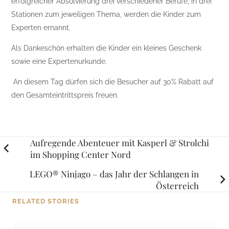
erfolgreicher Absolvierung drei verschiedener Berufe, in drei
Stationen zum jeweiligen Thema, werden die Kinder zum
Experten ernannt.
Als Dankeschön erhalten die Kinder ein kleines Geschenk
sowie eine Expertenurkunde.
An diesem Tag dürfen sich die Besucher auf 30% Rabatt auf
den Gesamteintrittspreis freuen.
Posts
Aufregende Abenteuer mit Kasperl & Strolchi
im Shopping Center Nord
navigation
LEGO® Ninjago – das Jahr der Schlangen in
Österreich
RELATED STORIES