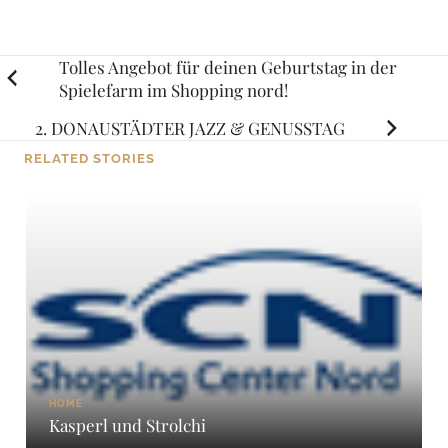
Posts
Tolles Angebot für deinen Geburtstag in der
Spielefarm im Shopping nord!
navigation
2. DONAUSTÄDTER JAZZ & GENUSSTAG
RELATED STORIES
HOME
Kasperl und Strolchi