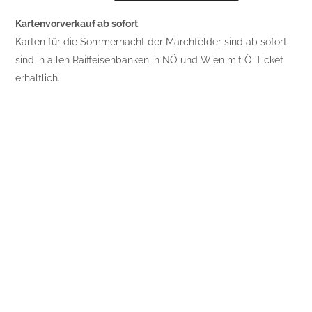
Kartenvorverkauf ab sofort
Karten für die Sommernacht der Marchfelder sind ab sofort
sind in allen Raiffeisenbanken in NÖ und Wien mit Ö-Ticket
erhältlich.
Posts
Was schmeckt Ihrem Kind?
navigation
Schulaward Luftsprung
RELATED STORIES