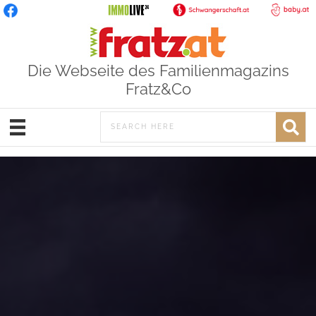
Die Webseite des Familienmagazins
Fratz&Co