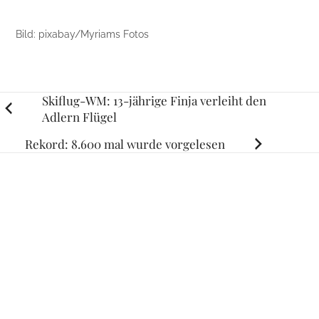
Bild: pixabay/Myriams Fotos
Posts
Skiflug-WM: 13-jährige Finja verleiht den
Adlern Flügel
navigation
Rekord: 8.600 mal wurde vorgelesen
RELATED STORIES