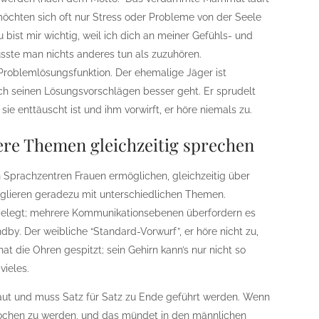
möchten sich oft nur Stress oder Probleme von der Seele
u bist mir wichtig, weil ich dich an meiner Gefühls- und
sste man nichts anderes tun als zuzuhören.
e Problemlösungsfunktion. Der ehemalige Jäger ist
ach seinen Lösungsvorschlägen besser geht. Er sprudelt
sie enttäuscht ist und ihm vorwirft, er höre niemals zu.
re Themen gleichzeitig sprechen
 Sprachzentren Frauen ermöglichen, gleichzeitig über
nglieren geradezu mit unterschiedlichen Themen.
ngelegt; mehrere Kommunikationsebenen überfordern es
dby. Der weibliche “Standard-Vorwurf”, er höre nicht zu,
hat die Ohren gespitzt; sein Gehirn kann’s nur nicht so
vieles.
baut und muss Satz für Satz zu Ende geführt werden. Wenn
brochen zu werden, und das mündet in den männlichen