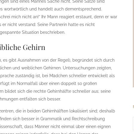
en sind eines Mannes Sache nicht. Seine Sätze sind
alles wortwörtlich und handelt auch dementsprechend.
Schrei mich nicht an!” Ihr Mann reagiert erstaunt, denn er war
er nicht verstand: Seine Partnerin hatte es nicht
ngespannte Situation beschrieben.
ibliche Gehirn
en, es gibt Ausnahmen von der Regel), begründet sich durch
lichen und weiblichen Gehirnen. Untersuchungen zeigten,
e Sprache zuständig ist, bei Mädchen schneller entwickelt als
erfügt im Normalfall über einen doppelt so großen
m bildet sich die rechte Gehirnhälfte schneller aus; seine
hmungen entfalten sich besser.
tren, die in beiden Gehirnhälften lokalisiert sind; deshalb
finden sich besser in Grammatik und Rechtschreibung
issenschaft, dass Männer nicht einmal über einen eignen