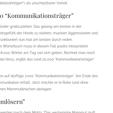
elzahntiger!”) als unschätzbarer Vorteil.
000 “Kommunikationsträger”
Kinder großzuziehen. Das gelang am besten in der
tsgefühl der Horde zu stärken, mussten Aggressionen und
funktioniert nun mal am besten durch reden.
in Wörterbuch muss in diesem Fall positiv interpretiert
d 8.000 Wörter am Tag von sich geben. Rechnet man noch
le hinzu, ergibt das rund 20.000 “Kommunikationsträger”
e auf dürftige 7.000 “Kommunikationsträger”. Am Ende des
unikation erfüllt. Jetzt möchte er in Ruhe (und ohne
seinen Mammutknochen abnagen.
emlösern”
r” werden (nach dem Motto: “Das verdammte Mammut läuft