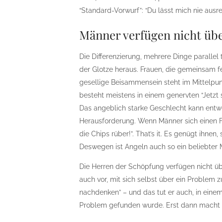
“Standard-Vorwurf”: “Du lässt mich nie ausr
Männer verfügen nicht übe
Die Differenzierung, mehrere Dinge parallel t
der Glotze heraus. Frauen, die gemeinsam fe
gesellige Beisammensein steht im Mittelpun
besteht meistens in einem genervten “Jetzt se
Das angeblich starke Geschlecht kann entwe
Herausforderung. Wenn Männer sich einen Fi
die Chips rüber!”. That’s it. Es genügt ihne
Deswegen ist Angeln auch so ein beliebter 
Die Herren der Schöpfung verfügen nicht üb
auch vor, mit sich selbst über ein Problem 
nachdenken” – und das tut er auch, in einem
Problem gefunden wurde. Erst dann macht 