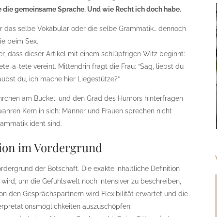
ie die gemeinsame Sprache. Und wie Recht ich doch habe.
r das selbe Vokabular oder die selbe Grammatik… dennoch
ie beim Sex.
r, dass dieser Artikel mit einem schlüpfrigen Witz beginnt:
te-a-tete vereint. Mittendrin fragt die Frau: “Sag, liebst du
aubst du, ich mache hier Liegestütze?”
hrchen am Buckel; und den Grad des Humors hinterfragen
n wahren Kern in sich: Männer und Frauen sprechen nicht
ammatik ident sind.
tion im Vordergrund
rdergrund der Botschaft. Die exakte inhaltliche Definition
wird, um die Gefühlswelt noch intensiver zu beschreiben,
 den Gesprächspartnern wird Flexibilität erwartet und die
terpretationsmöglichkeiten auszuschöpfen.