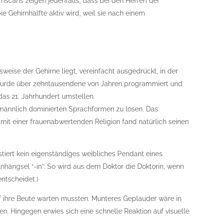
rnscans zeigen jedenfalls, dass bei den Herren der
e Gehirnhälfte aktiv wird, weil sie nach einem
n
sweise der Gehirne liegt, vereinfacht ausgedrückt, in der
wurde über zehntausendene von Jahren programmiert und
das 21. Jahrhundert umstellen.
 männlich dominierten Sprachformen zu lösen. Das
 mit einer frauenabwertenden Religion fand natürlich seinen
stiert kein eigenständiges weibliches Pendant eines
nhängsel “-in”: So wird aus dem Doktor die Doktorin, wenn
entscheidet.)
f ihre Beute warten mussten. Munteres Geplauder wäre in
en. Hingegen erwies sich eine schnelle Reaktion auf visuelle