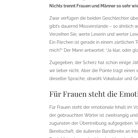
Nichts trennt Frauen und Männer so sehr w
Zwar verfügen die beiden Geschlechter übe
gibt’s dauernd Missverstände – so ähnlich w
Verzeihen Sie, werte Leserin und werter Lese
Ein Pärchen ist gerade in einem zärtlichen Te
mich?” Der Mann antwortet: “Ja klar, oder gl
Zugegeben, der Scherz hat schon einige Jä
wir lieber nicht. Aber die Pointe trägt eine
dieselbe Sprache, obwohl Vokabular und Gr
Für Frauen steht die Emo
Für Frauen steht der emotionale Inhalt im Vo
der gebrauchten Wörter ist zweitrangig und 
zugunsten der Übertreibung aufgegeben. Von
Bereitschaft, die äußerste Bandbreite an In