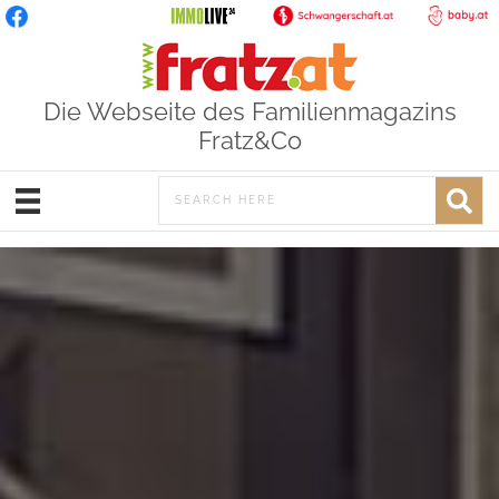
Die Webseite des Familienmagazins
Fratz&Co