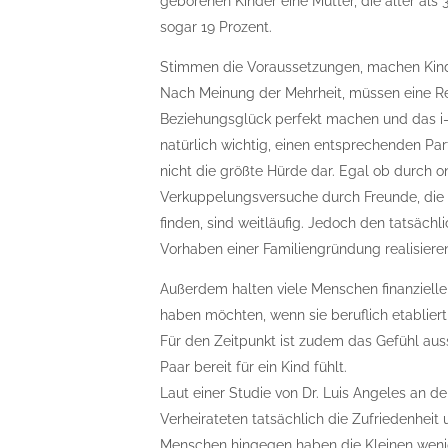
geborenen Kinder eine Mutter, die älter als
sogar 19 Prozent.
Stimmen die Voraussetzungen, machen Kind
Nach Meinung der Mehrheit, müssen eine Rei
Beziehungsglück perfekt machen und das i-T
natürlich wichtig, einen entsprechenden Pa
nicht die größte Hürde dar. Egal ob durch 
Verkuppelungsversuche durch Freunde, die 
finden, sind weitläufig. Jedoch den tatsächl
Vorhaben einer Familiengründung realisieren
Außerdem halten viele Menschen finanzielle 
haben möchten, wenn sie beruflich etabliert
Für den Zeitpunkt ist zudem das Gefühl au
Paar bereit für ein Kind fühlt.
Laut einer Studie von Dr. Luis Angeles an 
Verheirateten tatsächlich die Zufriedenheit 
Menschen hingegen haben die Kleinen wenig