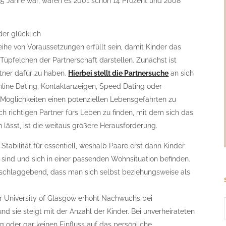
 35 Jahre war, waren es 2001 schon 14 Prozent und 2008
er glücklich
he von Voraussetzungen erfüllt sein, damit Kinder das
üpfelchen der Partnerschaft darstellen. Zunächst ist
rtner dafür zu haben.
Hierbei stellt die Partnersuche
an sich
online Dating, Kontaktanzeigen, Speed Dating oder
Möglichkeiten einen potenziellen Lebensgefährten zu
ich richtigen Partner fürs Leben zu finden, mit dem sich das
 lässt, ist die weitaus größere Herausforderung.
Stabilität für essentiell, weshalb Paare erst dann Kinder
 sind und sich in einer passenden Wohnsituation befinden.
sschlaggebend, dass man sich selbst beziehungsweise als
der University of Glasgow erhöht Nachwuchs bei
und sie steigt mit der Anzahl der Kinder. Bei unverheirateten
 oder gar keinen Einfluss auf das persönliche