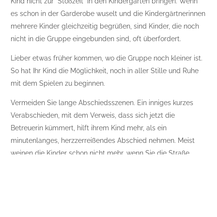
Kind nicht zur “Stoßzeit” in den Kindergarten bringen. Wenn
es schon in der Garderobe wuselt und die Kindergärtnerinnen
mehrere Kinder gleichzeitig begrüßen, sind Kinder, die noch
nicht in die Gruppe eingebunden sind, oft überfordert.
Lieber etwas früher kommen, wo die Gruppe noch kleiner ist.
So hat Ihr Kind die Möglichkeit, noch in aller Stille und Ruhe
mit dem Spielen zu beginnen.
Vermeiden Sie lange Abschiedsszenen. Ein inniges kurzes
Verabschieden, mit dem Verweis, dass sich jetzt die
Betreuerin kümmert, hilft ihrem Kind mehr, als ein
minutenlanges, herzzerreißendes Abschied nehmen. Meist
weinen die Kinder schon nicht mehr, wenn Sie die Straße
betreten.
An dieser Stelle fällt mir die Geschichte meines Sohnes ein,
der sehr lange täglich (rituell) weinte, wenn ich ihn in den
Kindergarten brachte. Eines Tages sagte er am Abend im