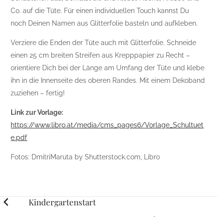
Co. auf die Tüte. Für einen individuellen Touch kannst Du
noch Deinen Namen aus Glitterfolie basteln und aufkleben.
Verziere die Enden der Tüte auch mit Glitterfolie. Schneide
einen 25 cm breiten Streifen aus Krepppapier zu Recht –
orientiere Dich bei der Länge am Umfang der Tüte und klebe
ihn in die Innenseite des oberen Randes. Mit einem Dekoband
zuziehen – fertig!
Link zur Vorlage:
https://www.libro.at/media/cms_pages6/Vorlage_Schultuet
e.pdf
Fotos: DmitriMaruta by Shutterstock.com, Libro
Posts
Kindergartenstart