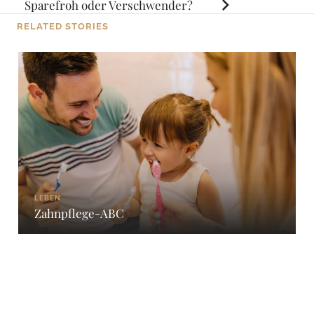
navigation
Sparefroh oder Verschwender?
RELATED STORIES
LEBEN
Zahnpflege-ABC
WERBUNG