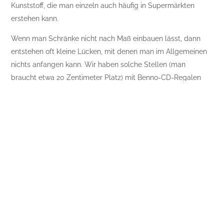
Kunststoff, die man einzeln auch häufig in Supermärkten
erstehen kann.
Wenn man Schränke nicht nach Maß einbauen lässt, dann
entstehen oft kleine Lücken, mit denen man im Allgemeinen
nichts anfangen kann. Wir haben solche Stellen (man
braucht etwa 20 Zentimeter Platz) mit Benno-CD-Regalen
von IKEA ausgefüllt. Diese Regale gibt es in verschiedenen
Holzfarben und es lassen sich viele Schätze darin
unterbringen. Von der Schlumpfsammlung über Pixi-Bücher
und schöne Steine bis hin zu Socken und Unterwäsche. Es
eignet sich als Schlafstatt für Kuscheltiere und sogar in
Mamas Küche als Gewürzregal. Findige Eltern lassen daraus
ein Puppenhochhaus entstehen, kurz, der Fantasie sind keine
Grenzen gesetzt.
Sie sollten nicht vergessen auch außerhalb des
Kinderzimmers Spielraum zu schaffen. In unserer Wohnküche