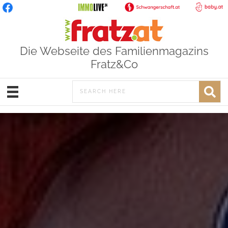
Die Webseite des Familienmagazins
Fratz&Co