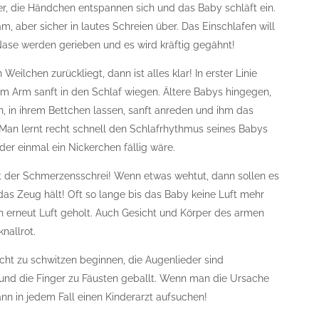
fer, die Händchen entspannen sich und das Baby schläft ein.
, aber sicher in lautes Schreien über. Das Einschlafen will
 Nase werden gerieben und es wird kräftig gegähnt!
eilchen zurückliegt, dann ist alles klar! In erster Linie
im Arm sanft in den Schlaf wiegen. Ältere Babys hingegen,
en, in ihrem Bettchen lassen, sanft anreden und ihm das
 Man lernt recht schnell den Schlafrhythmus seines Babys
er einmal ein Nickerchen fällig wäre.
ist der Schmerzensschrei! Wenn etwas wehtut, dann sollen es
das Zeug hält! Oft so lange bis das Baby keine Luft mehr
 erneut Luft geholt. Auch Gesicht und Körper des armen
nallrot.
eicht zu schwitzen beginnen, die Augenlieder sind
nd die Finger zu Fäusten geballt. Wenn man die Ursache
nn in jedem Fall einen Kinderarzt aufsuchen!