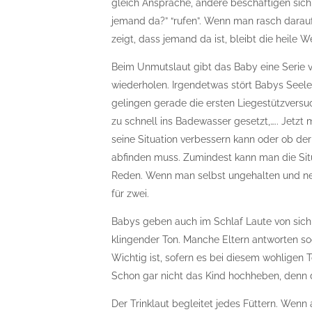
gleich Ansprache, andere beschäftigen sich no
jemand da?” “rufen”. Wenn man rasch darauf
zeigt, dass jemand da ist, bleibt die heile 
Beim Unmutslaut gibt das Baby eine Serie vo
wiederholen. Irgendetwas stört Babys Seelen
gelingen gerade die ersten Liegestützversuc
zu schnell ins Badewasser gesetzt,….. Jetzt
seine Situation verbessern kann oder ob d
abfinden muss. Zumindest kann man die Si
Reden. Wenn man selbst ungehalten und nerv
für zwei.
Babys geben auch im Schlaf Laute von sich, 
klingender Ton. Manche Eltern antworten so
Wichtig ist, sofern es bei diesem wohligen 
Schon gar nicht das Kind hochheben, denn
Der Trinklaut begleitet jedes Füttern. Wenn 