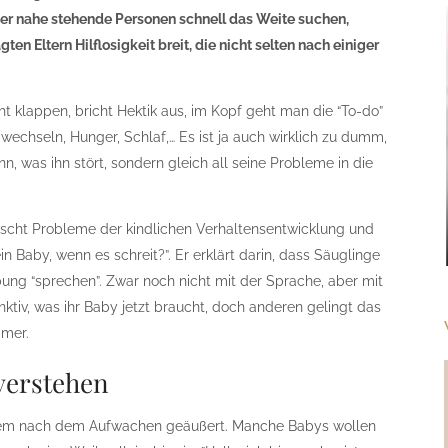
er nahe stehende Personen schnell das Weite suchen,
n Eltern Hilflosigkeit breit, die nicht selten nach einiger
t klappen, bricht Hektik aus, im Kopf geht man die “To-do”
wechseln, Hunger, Schlaf,… Es ist ja auch wirklich zu dumm,
n, was ihn stört, sondern gleich all seine Probleme in die
orscht Probleme der kindlichen Verhaltensentwicklung und
 Baby, wenn es schreit?”. Er erklärt darin, dass Säuglinge
ung “sprechen”. Zwar noch nicht mit der Sprache, aber mit
nktiv, was ihr Baby jetzt braucht, doch anderen gelingt das
mmer.
 verstehen
 allem nach dem Aufwachen geäußert. Manche Babys wollen