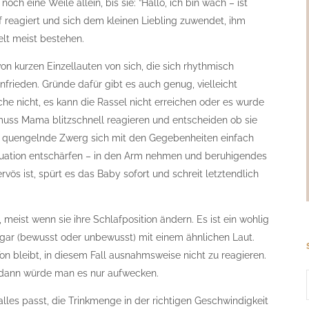
ch eine Weile allein, bis sie: ”Hallo, ich bin wach – ist
 reagiert und sich dem kleinen Liebling zuwendet, ihm
Welt meist bestehen.
n kurzen Einzellauten von sich, die sich rhythmisch
frieden. Gründe dafür gibt es auch genug, vielleicht
he nicht, es kann die Rassel nicht erreichen oder es wurde
 muss Mama blitzschnell reagieren und entscheiden ob sie
er quengelnde Zwerg sich mit den Gegebenheiten einfach
tuation entschärfen – in den Arm nehmen und beruhigendes
ös ist, spürt es das Baby sofort und schreit letztendlich
meist wenn sie ihre Schlafposition ändern. Es ist ein wohlig
gar (bewusst oder unbewusst) mit einem ähnlichen Laut.
Ton bleibt, in diesem Fall ausnahmsweise nicht zu reagieren.
 dann würde man es nur aufwecken.
alles passt, die Trinkmenge in der richtigen Geschwindigkeit