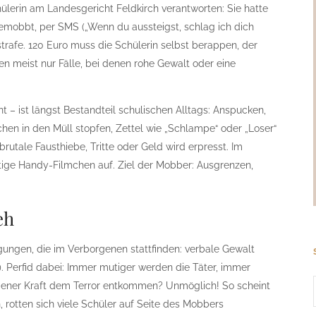
chülerin am Landesgericht Feldkirch verantworten: Sie hatte
emobbt, per SMS („Wenn du aussteigst, schlag ich dich
trafe. 120 Euro muss die Schülerin selbst berappen, der
gen meist nur Fälle, bei denen rohe Gewalt oder eine
 – ist längst Bestandteil schulischen Alltags: Anspucken,
hen in den Müll stopfen, Zettel wie „Schlampe“ oder „Loser“
rutale Fausthiebe, Tritte oder Geld wird erpresst. Im
rtige Handy-Filmchen auf. Ziel der Mobber: Ausgrenzen,
eh
ungen, die im Verborgenen stattfinden: verbale Gewalt
). Perfid dabei: Immer mutiger werden die Täter, immer
ener Kraft dem Terror entkommen? Unmöglich! So scheint
n, rotten sich viele Schüler auf Seite des Mobbers