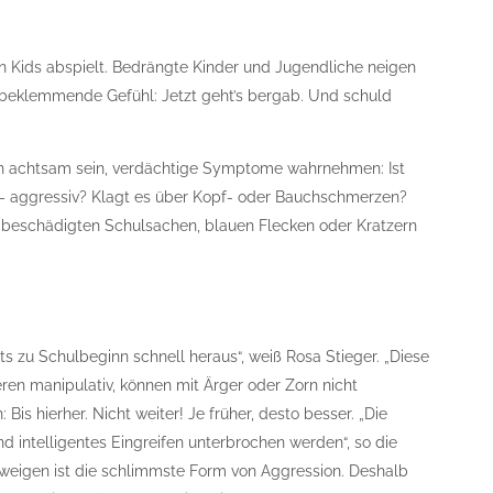
hen Kids abspielt. Bedrängte Kinder und Jugendliche neigen
s beklemmende Gefühl: Jetzt geht’s bergab. Und schuld
en achtsam sein, verdächtige Symptome wahrnehmen: Ist
r – aggressiv? Klagt es über Kopf- oder Bauchschmerzen?
 beschädigten Schulsachen, blauen Flecken oder Kratzern
eits zu Schulbeginn schnell heraus“, weiß Rosa Stieger. „Diese
ren manipulativ, können mit Ärger oder Zorn nicht
s hierher. Nicht weiter! Je früher, desto besser. „Die
d intelligentes Eingreifen unterbrochen werden“, so die
hweigen ist die schlimmste Form von Aggression. Deshalb