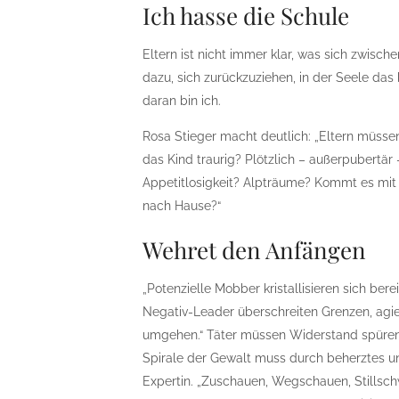
Ich hasse die Schule
Eltern ist nicht immer klar, was sich zwisc
dazu, sich zurückzuziehen, in der Seele da
daran bin ich.
Rosa Stieger macht deutlich: „Eltern müss
das Kind traurig? Plötzlich – außerpubertä
Appetitlosigkeit? Alpträume? Kommt es mit
nach Hause?“
Wehret den Anfängen
„Potenzielle Mobber kristallisieren sich ber
Negativ-Leader überschreiten Grenzen, agie
umgehen.“ Täter müssen Widerstand spüren: Bi
Spirale der Gewalt muss durch beherztes un
Expertin. „Zuschauen, Wegschauen, Stillsc