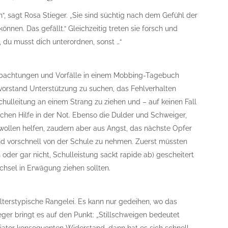
 sagt Rosa Stieger. „Sie sind süchtig nach dem Gefühl der
nnen. Das gefällt.“ Gleichzeitig treten sie forsch und
n, du musst dich unterordnen, sonst …“
eobachtungen und Vorfälle in einem Mobbing-Tagebuch
nvorstand Unterstützung zu suchen, das Fehlverhalten
hulleitung an einem Strang zu ziehen und – auf keinen Fall
chen Hilfe in der Not. Ebenso die Dulder und Schweiger,
wollen helfen, zaudern aber aus Angst, das nächste Opfer
ind vorschnell von der Schule zu nehmen. Zuerst müssten
 oder gar nicht, Schulleistung sackt rapide ab) gescheitert
hsel in Erwägung ziehen sollten.
lterstypische Rangelei. Es kann nur gedeihen, wo das
ieger bringt es auf den Punkt: „Stillschweigen bedeutet