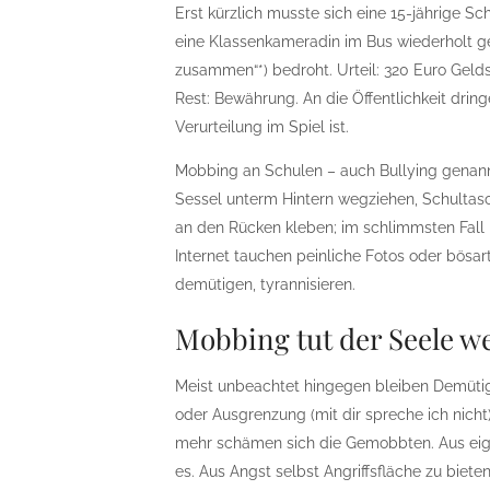
Erst kürzlich musste sich eine 15-jährige S
eine Klassenkameradin im Bus wiederholt g
zusammen“*) bedroht. Urteil: 320 Euro Gelds
Rest: Bewährung. An die Öffentlichkeit drin
Verurteilung im Spiel ist.
Mobbing an Schulen – auch Bullying genannt
Sessel unterm Hintern wegziehen, Schultasc
an den Rücken kleben; im schlimmsten Fall b
Internet tauchen peinliche Fotos oder bösa
demütigen, tyrannisieren.
Mobbing tut der Seele w
Meist unbeachtet hingegen bleiben Demütig
oder Ausgrenzung (mit dir spreche ich nicht
mehr schämen sich die Gemobbten. Aus eig
es. Aus Angst selbst Angriffsfläche zu biete