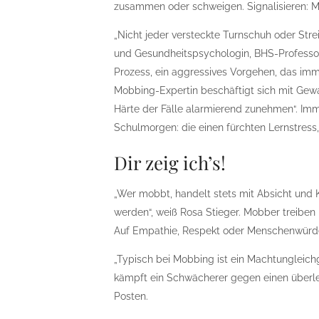
zusammen oder schweigen. Signalisieren: Mo
„Nicht jeder versteckte Turnschuh oder Strei
und Gesundheitspsychologin, BHS-Professori
Prozess, ein aggressives Vorgehen, das imm
Mobbing-Expertin beschäftigt sich mit Gewa
Härte der Fälle alarmierend zunehmen“. Imm
Schulmorgen: die einen fürchten Lernstress
Dir zeig ich’s!
„Wer mobbt, handelt stets mit Absicht und
werden“, weiß Rosa Stieger. Mobber treiben i
Auf Empathie, Respekt oder Menschenwürde 
„Typisch bei Mobbing ist ein Machtungleichg
kämpft ein Schwächerer gegen einen überle
Posten.