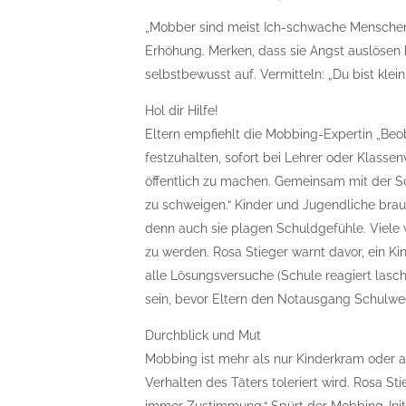
„Mobber sind meist Ich-schwache Menschen“,
Erhöhung. Merken, dass sie Angst auslösen kö
selbstbewusst auf. Vermitteln: „Du bist klei
Hol dir Hilfe!
Eltern empfiehlt die Mobbing-Expertin „B
festzuhalten, sofort bei Lehrer oder Klasse
öffentlich zu machen. Gemeinsam mit der Sc
zu schweigen.“ Kinder und Jugendliche brau
denn auch sie plagen Schuldgefühle. Viele 
zu werden. Rosa Stieger warnt davor, ein K
alle Lösungsversuche (Schule reagiert lasch
sein, bevor Eltern den Notausgang Schulwec
Durchblick und Mut
Mobbing ist mehr als nur Kinderkram oder a
Verhalten des Täters toleriert wird. Rosa St