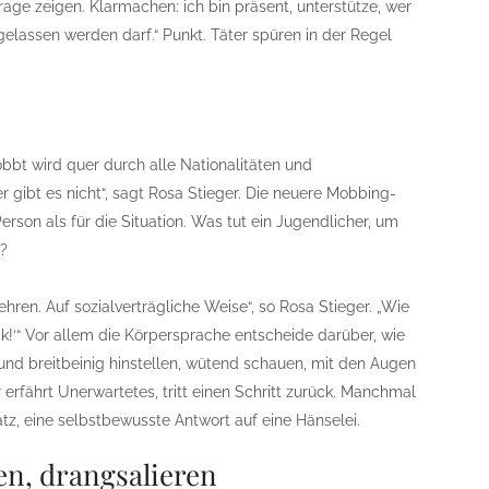
age zeigen. Klarmachen: ich bin präsent, unterstütze, wer
gelassen werden darf.“ Punkt. Täter spüren in der Regel
bt wird quer durch alle Nationalitäten und
 gibt es nicht“, sagt Rosa Stieger. Die neuere Mobbing-
Person als für die Situation. Was tut ein Jugendlicher, um
t?
ren. Auf sozialverträgliche Weise“, so Rosa Stieger. „Wie
ück!‘“ Vor allem die Körpersprache entscheide darüber, wie
nd breitbeinig hinstellen, wütend schauen, mit den Augen
r erfährt Unerwartetes, tritt einen Schritt zurück. Manchmal
atz, eine selbstbewusste Antwort auf eine Hänselei.
en, drangsalieren