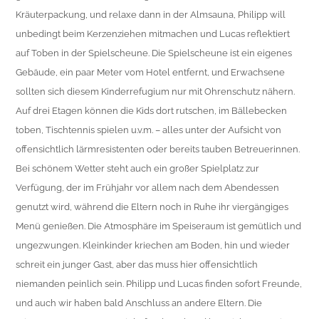
Kräuterpackung, und relaxe dann in der Almsauna, Philipp will
unbedingt beim Kerzenziehen mitmachen und Lucas reflektiert
auf Toben in der Spielscheune. Die Spielscheune ist ein eigenes
Gebäude, ein paar Meter vom Hotel entfernt, und Erwachsene
sollten sich diesem Kinderrefugium nur mit Ohrenschutz nähern.
Auf drei Etagen können die Kids dort rutschen, im Bällebecken
toben, Tischtennis spielen u.v.m. – alles unter der Aufsicht von
offensichtlich lärmresistenten oder bereits tauben Betreuerinnen.
Bei schönem Wetter steht auch ein großer Spielplatz zur
Verfügung, der im Frühjahr vor allem nach dem Abendessen
genutzt wird, während die Eltern noch in Ruhe ihr viergängiges
Menü genießen. Die Atmosphäre im Speiseraum ist gemütlich und
ungezwungen. Kleinkinder kriechen am Boden, hin und wieder
schreit ein junger Gast, aber das muss hier offensichtlich
niemanden peinlich sein. Philipp und Lucas finden sofort Freunde,
und auch wir haben bald Anschluss an andere Eltern. Die