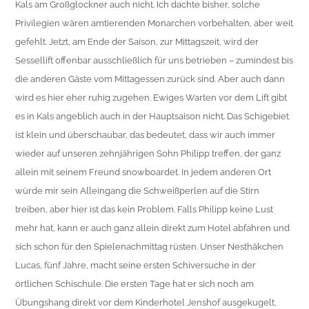
Kals am Großglockner auch nicht. Ich dachte bisher, solche
Privilegien wären amtierenden Monarchen vorbehalten, aber weit
gefehlt. Jetzt, am Ende der Saison, zur Mittagszeit, wird der
Sessellift offenbar ausschließlich für uns betrieben – zumindest bis
die anderen Gäste vom Mittagessen zurück sind. Aber auch dann
wird es hier eher ruhig zugehen. Ewiges Warten vor dem Lift gibt
es in Kals angeblich auch in der Hauptsaison nicht. Das Schigebiet
ist klein und überschaubar, das bedeutet, dass wir auch immer
wieder auf unseren zehnjährigen Sohn Philipp treffen, der ganz
allein mit seinem Freund snowboardet. In jedem anderen Ort
würde mir sein Alleingang die Schweißperlen auf die Stirn
treiben, aber hier ist das kein Problem. Falls Philipp keine Lust
mehr hat, kann er auch ganz allein direkt zum Hotel abfahren und
sich schon für den Spielenachmittag rüsten. Unser Nesthäkchen
Lucas, fünf Jahre, macht seine ersten Schiversuche in der
örtlichen Schischule. Die ersten Tage hat er sich noch am
Übungshang direkt vor dem Kinderhotel Jenshof ausgekugelt,