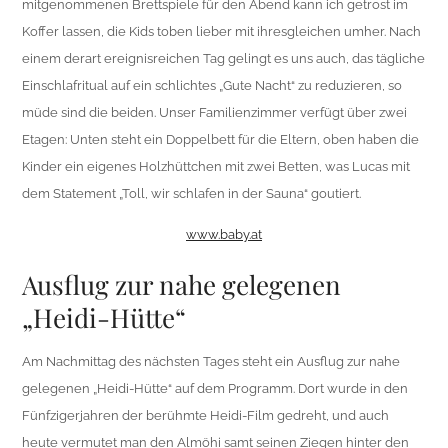
mitgenommenen Brettspiele für den Abend kann ich getrost im
Koffer lassen, die Kids toben lieber mit ihresgleichen umher. Nach
einem derart ereignisreichen Tag gelingt es uns auch, das tägliche
Einschlafritual auf ein schlichtes „Gute Nacht“ zu reduzieren, so
müde sind die beiden. Unser Familienzimmer verfügt über zwei
Etagen: Unten steht ein Doppelbett für die Eltern, oben haben die
Kinder ein eigenes Holzhüttchen mit zwei Betten, was Lucas mit
dem Statement „Toll, wir schlafen in der Sauna“ goutiert.
www.baby.at
Ausflug zur nahe gelegenen
„Heidi-Hütte“
Am Nachmittag des nächsten Tages steht ein Ausflug zur nahe
gelegenen „Heidi-Hütte“ auf dem Programm. Dort wurde in den
Fünfzigerjahren der berühmte Heidi-Film gedreht, und auch
heute vermutet man den Almöhi samt seinen Ziegen hinter den