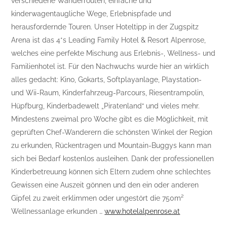
verschiedene Wanderrouten, einfache und
kinderwagentaugliche Wege, Erlebnispfade und
herausfordernde Touren. Unser Hoteltipp in der Zugspitz
Arena ist das 4*s Leading Family Hotel & Resort Alpenrose,
welches eine perfekte Mischung aus Erlebnis-, Wellness- und
Familienhotel ist. Für den Nachwuchs wurde hier an wirklich
alles gedacht: Kino, Gokarts, Softplayanlage, Playstation-
und Wii-Raum, Kinderfahrzeug-Parcours, Riesentrampolin,
Hüpfburg, Kinderbadewelt „Piratenland“ und vieles mehr.
Mindestens zweimal pro Woche gibt es die Möglichkeit, mit
geprüften Chef-Wanderern die schönsten Winkel der Region
zu erkunden, Rückentragen und Mountain-Buggys kann man
sich bei Bedarf kostenlos ausleihen. Dank der professionellen
Kinderbetreuung können sich Eltern zudem ohne schlechtes
Gewissen eine Auszeit gönnen und den ein oder anderen
Gipfel zu zweit erklimmen oder ungestört die 750m²
Wellnessanlage erkunden …
www.hotelalpenrose.at
Text: Isabell Müller