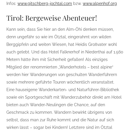
Infos:
www.gitschberg-jochtal.com
bzw.
www.alpenhof.org
Tirol: Bergeweise Abenteuer!
Kann sein, dass Sie hier an den Alm-Öhi denken müssen,
denn ungefähr so wie im Ötztal, eingerahmt von wilden
Berggipfeln und weiten Wiesen, hat Heidis Großvater wohl
auch gelebt. Und das Hotel Falknerhof in Niederthai auf 1.560
Metern hätte ihm mit Sicherheit gefallen! Als einziges
Mitglied der renommierten „Wanderhotels – best alpine“
werden hier Wanderungen von geschulten Wanderführern
sowie mehrere geführte Touren wöchentlich veranstaltet.
Eine hauseigene Wanderkarten- und Naturführer-Bibliothek
sowie ein Sportgeschäft mit Wanderzubehör direkt am Hotel
bieten auch Wander-Neulingen die Chance, auf den
Geschmack zu kommen. Wandern bewirkt übrigens von
selbst, dass man zur Ruhe kommt und die Natur auf sich
wirken lässt – sogar bei Kindern! Letztere sind im Ötztal